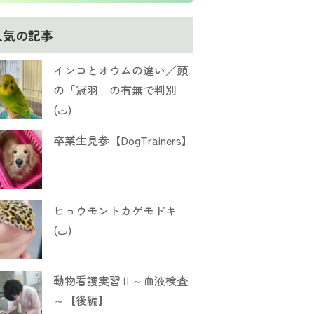
人気の記事
インコとオウムの違い／頭
の「冠羽」の有無で判別
(ت)
卒業生見参【DogTrainers】
ヒョウモントカゲモドキ
(ت)
動物看護実習Ⅱ～血液検査
～【後編】