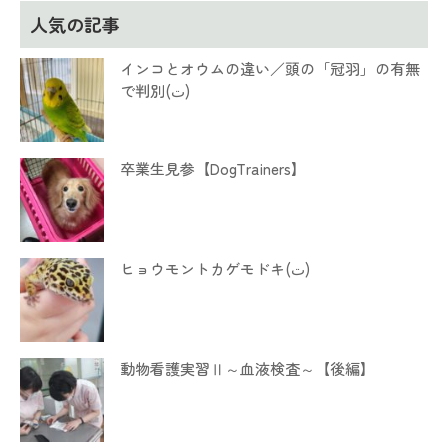
人気の記事
インコとオウムの違い／頭の「冠羽」の有無
で判別(ت)
卒業生見参【DogTrainers】
ヒョウモントカゲモドキ(ت)
動物看護実習Ⅱ～血液検査～【後編】