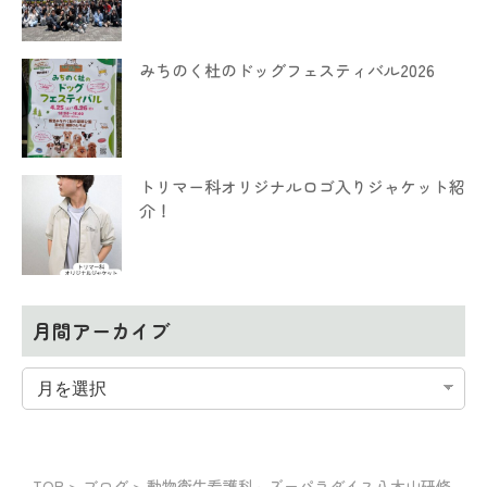
みちのく杜のドッグフェスティバル2026
トリマー科オリジナルロゴ入りジャケット紹
介！
月間アーカイブ
TOP
>
ブログ
>
動物衛生看護科～ズーパラダイス八木山研修