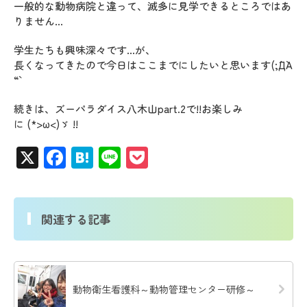
一般的な動物病院と違って、滅多に見学できるところではあ
りません…
学生たちも興味深々です…が、
長くなってきたので今日はここまでにしたいと思います(;´Д`A
“`
続きは、ズーパラダイス八木山part.2で!!お楽しみ
に (*>ω<)ゞ !!
X
Facebook
Hatena
Line
Pocket
関連する記事
動物衛生看護科～動物管理センター研修～