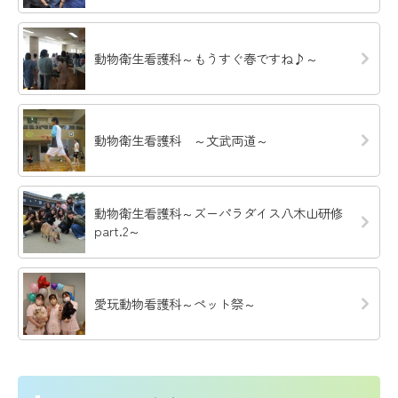
動物衛生看護科～もうすぐ春ですね♪～
動物衛生看護科 ～文武両道～
動物衛生看護科～ズーパラダイス八木山研修
part.2～
愛玩動物看護科～ペット祭～