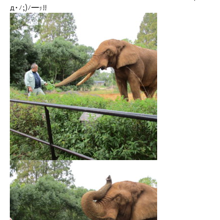
д･ﾉ;)ﾉ━ｯ!!