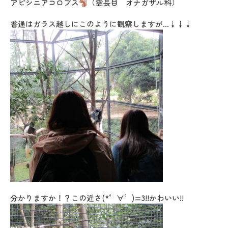
アビシニアコロブス
（霊長目 オナガザル科）
普通はガラス越しにこのように観察しますが…↓↓↓
分かりますか！？この近さ(*゜∀゜)=3!!かわいい!!