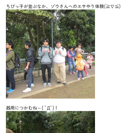
ちびっ子が並ぶなか、ゾウさんへのエサやり体験(≧∇≦)
器用につかむね～( ﾟДﾟ)！