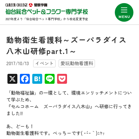
2027年度より「仙台総合ペット専門学校」から校名変更予定
動物衛生看護科～ズーパラダイス
八木山研修part.1～
2017/10/13
イベント
愛玩動物看護科
X
Facebook
Hatena
Line
Pocket
「動物福祉論」の一環として、環境エンリッチメントについ
て学ぶため、
『セルコホーム ズーパラダイス八木山』へ研修に行ってき
ました!!
あ、どーも！
動物衛生看護科です。べっちーです( ･´ｰ･｀)ﾆﾔｯ