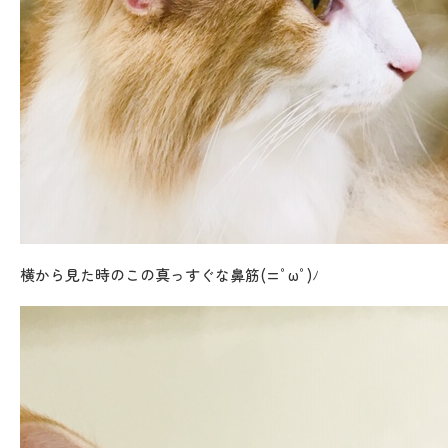
横から見た時のこの真っすぐな鼻筋(=ﾟωﾟ)ﾉ