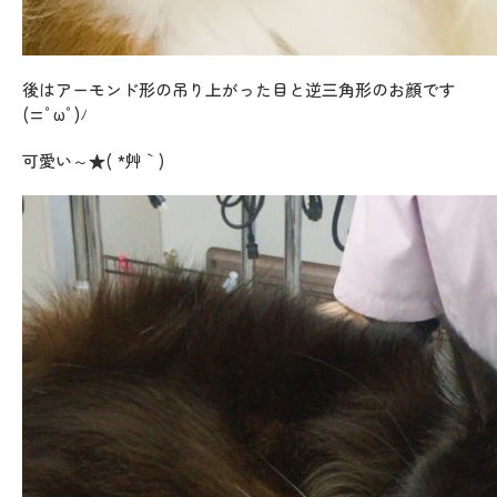
後はアーモンド形の吊り上がった目と逆三角形のお顔です
(=ﾟωﾟ)ﾉ
可愛い～★( *´艸｀)