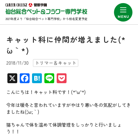
2027年度より「仙台総合ペット専門学校」から校名変更予定
キャット科に仲間が増えました(*
´ω｀*)
2018/11/30
トリマー＆キャット
X
Facebook
Hatena
Line
Pocket
こんにちは！キャット科です！(*’ω’*)
今年は暖冬と言われていますがやはり寒い冬の気配がしてき
ましたね(´;ω;｀)
猫ちゃんで体を温めて体調管理をしっかりと行いましょ
う！！