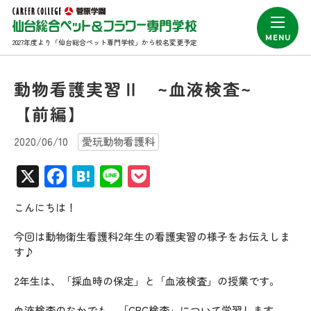
2027年度より「仙台総合ペット専門学校」から校名変更予定
動物看護実習Ⅱ ~血液検査~
【前編】
2020/06/10
愛玩動物看護科
X
Facebook
Hatena
Line
Pocket
こんにちは！
今回は動物衛生看護科2年生の看護実習の様子をお伝えしま
す♪
2年生は、「採血時の保定」と「血液検査」の授業です。
血液検査のなかでも、「CBC検査」について学習します。