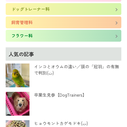
ドッグトレーナー科
飼育管理科
フラワー科
人気の記事
インコとオウムの違い／頭の「冠羽」の有無
で判別(ت)
卒業生見参【DogTrainers】
ヒョウモントカゲモドキ(ت)