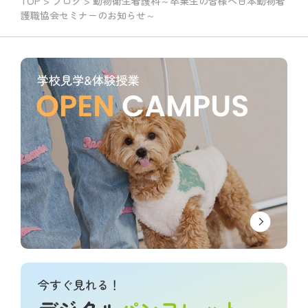
TOP
>
ブログ
>
動物衛生看護科～卒業生の皆様へ日本動物看
護職協会セミナーのお知らせ～