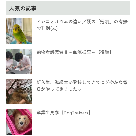
人気の記事
インコとオウムの違い／頭の「冠羽」の有無
で判別(ت)
動物看護実習Ⅱ～血液検査～【後編】
新入生、進級生が登校してきてにぎやかな毎
日がやってきましたっ
卒業生見参【DogTrainers】