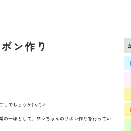
リボン作り
t
でしょうか(‘ω’)ノ
業の一環として、ワンちゃんのリボン作りを行ってい