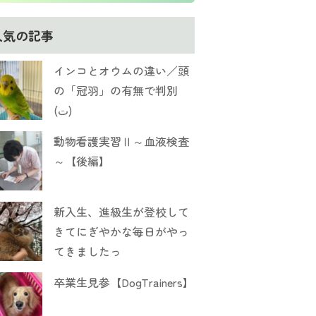
人気の記事
インコとオウムの違い／頭
の「冠羽」の有無で判別
(ت)
動物看護実習Ⅱ～血液検査
～【後編】
新入生、進級生が登校して
きてにぎやかな毎日がやっ
てきましたっ
卒業生見参【DogTrainers】