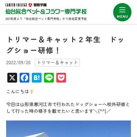
2027年度より「仙台総合ペット専門学校」から校名変更予定
トリマー＆キャット２年生 ドッ
グショー研修！
2022/09/20
トリマー＆キャット
X
Facebook
Hatena
Line
Pocket
こんにちは
今回は山形県寒河江市で行われたドッグショーへ校外研修と
して行った時の様子を載せたいと思います＼(^^)／