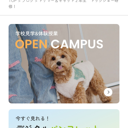
TOP
>
ブログ
>
トリマー＆キャット２年生 ドッグショー研
修！