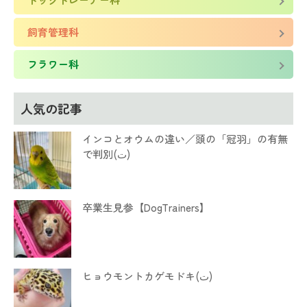
飼育管理科
フラワー科
人気の記事
インコとオウムの違い／頭の「冠羽」の有無
で判別(ت)
卒業生見参【DogTrainers】
ヒョウモントカゲモドキ(ت)