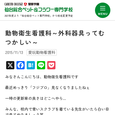
2027年度より「仙台総合ペット専門学校」から校名変更予定
動物衛生看護科～外科器具ってむ
つかしい～
2015/11/13
愛玩動物看護科
X
Facebook
Hatena
Line
Pocket
みなさんこんにちは、動物衛生看護科です
最近めっきり「フジブロ」見なくなりましたねぇ
一時の更新率の良さはどこへやら…
みんな、校内で青いスクラブを着ている先生がいたら白い目
で見てやりましょう笑