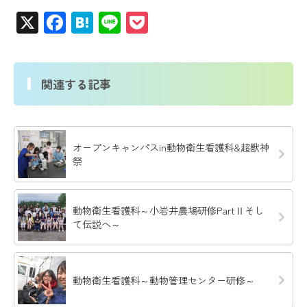
X
Facebook
Hatena
Line
Pocket
関連する記事
オープンキャンパスin動物衛生看護科&超獣神
祭
動物衛生看護科～小岩井農場研修PartⅡそし
て伝説へ～
動物衛生看護科～動物管理センター研修～