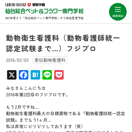
2027年度より「仙台総合ペット専門学校」から校名変更予定
動物衛生看護科（動物看護師統一
認定試験まで…）フジブロ
2016/02/03
愛玩動物看護科
X
Facebook
Hatena
Line
Pocket
みなさんこんにちは
2016年第2回目のフジブロです。
もう2月ですね…
動物衛生看護科最大の目標資格である『動物看護師統一認定
試験』までもう1ヶ月…
私は非常にピリピリしております（笑）