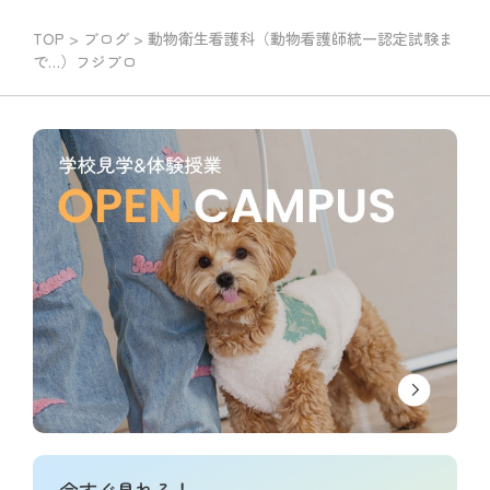
TOP
>
ブログ
>
動物衛生看護科（動物看護師統一認定試験ま
で…）フジブロ