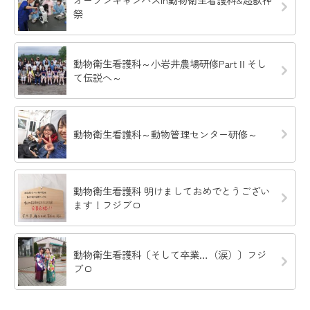
祭
動物衛生看護科～小岩井農場研修PartⅡそし
て伝説へ～
動物衛生看護科～動物管理センター研修～
動物衛生看護科 明けましておめでとうござい
ます！フジブロ
動物衛生看護科〔そして卒業…（涙）〕フジ
ブロ