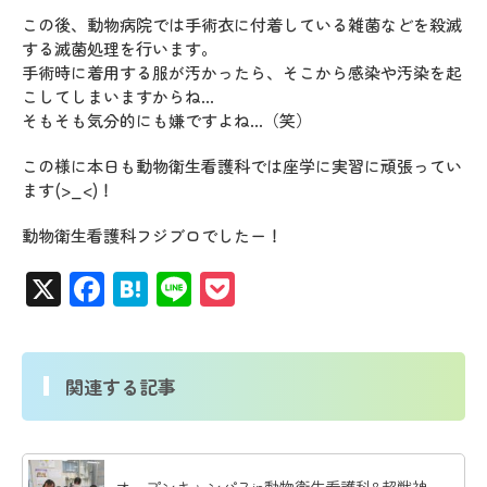
この後、動物病院では手術衣に付着している雑菌などを殺滅
する滅菌処理を行います。
手術時に着用する服が汚かったら、そこから感染や汚染を起
こしてしまいますからね…
そもそも気分的にも嫌ですよね…（笑）
この様に本日も動物衛生看護科では座学に実習に頑張ってい
ます(>_<)！
動物衛生看護科フジブロでしたー！
X
Facebook
Hatena
Line
Pocket
関連する記事
オープンキャンパスin動物衛生看護科&超獣神