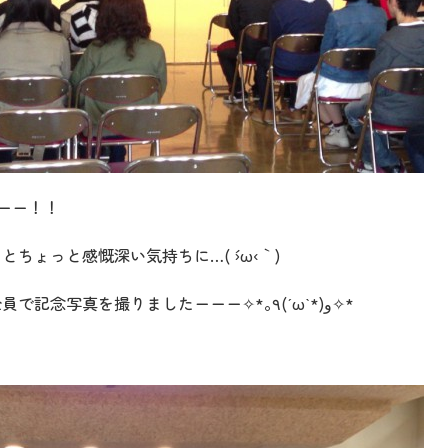
ーー！！
ちょっと感慨深い気持ちに…( ´›ω‹｀)
3日目には新1年生、新2年生どちらも全員で記念写真を撮りましたーーー✧*｡٩(ˊωˋ*)و✧*