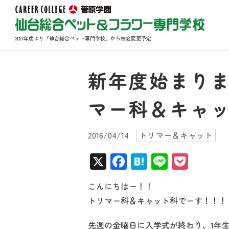
2027年度より「仙台総合ペット専門学校」から校名変更予定
新年度始まり
マー科＆キャ
2016/04/14
トリマー＆キャット
X
Facebook
Hatena
Line
Pocke
こんにちはー！！
トリマー科＆キャット科でーす！！！
先週の金曜日に入学式が終わり、1年