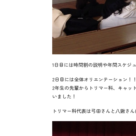
1日目には時間割の説明や年間スケジ
2日目には全体オリエンテーション！
2年生の先輩からトリマー科、キャッ
いました！
トリマー科代表は弓田さんと八鍬さん(*´³