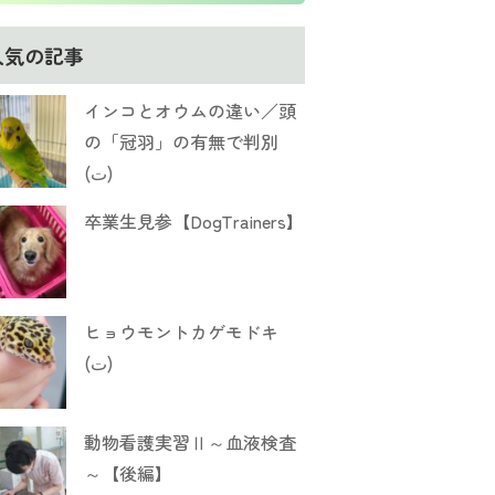
人気の記事
インコとオウムの違い／頭
の「冠羽」の有無で判別
(ت)
卒業生見参【DogTrainers】
ヒョウモントカゲモドキ
(ت)
動物看護実習Ⅱ～血液検査
～【後編】