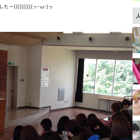
((((((((っ･ω･)っ