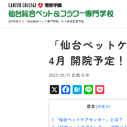
2027年度より「仙台総合ペット専門学校」から校名変更予定
「仙台ペットケア
4月 開院予定！
2023/01/11 お知らせ
X
Facebook
Hatena
Line
Pocke
目次
[
非表示
]
1
「仙台ペットケアセンター」とは？