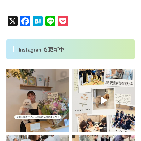
X
Facebook
Hatena
Line
Pocket
Instagramも更新中