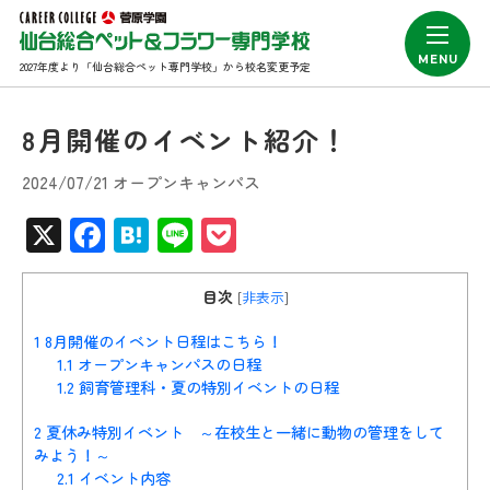
2027年度より「仙台総合ペット専門学校」から校名変更予定
8月開催のイベント紹介！
2024/07/21 オープンキャンパス
X
Facebook
Hatena
Line
Pocket
目次
[
非表示
]
1
8月開催のイベント日程はこちら！
1.1
オープンキャンパスの日程
1.2
飼育管理科・夏の特別イベントの日程
2
夏休み特別イベント ～在校生と一緒に動物の管理をして
みよう！～
2.1
イベント内容