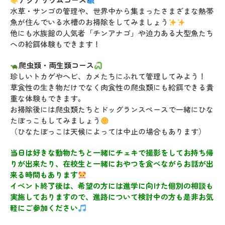
水草・サンゴの管理や、世界中から集まったさまざまな熱帯
魚が住んでいる水槽のお掃除をしてみましょう
他にも水族館の人気者「チンアナゴ」や迫力ある大型魚たち
への給餌体験もできます！
爬虫類・両生類コース
珍しいトカゲやヘビ、カメたちにふれて管理してみよう！
草食性の生き物だけでなく肉食性の爬虫類にも給餌できる貴
重な体験もできます。
お掃除後には爬虫類たちとドッグランスペースで一緒にひな
たぼっこもしてみましょう
（ひなたぼっこは天候によっては中止の場合もあります）
当日は好きな動物たちと一緒にチェキで撮影をしてお持ち帰
りが出来たり、在校生と一緒におやつを食べながらお話が出
来る時間もあります
イベント終了後は、希望の方には進学に向けた個別の相談も
実施しておりますので、進路について検討中の方も是非お気
軽にご参加ください