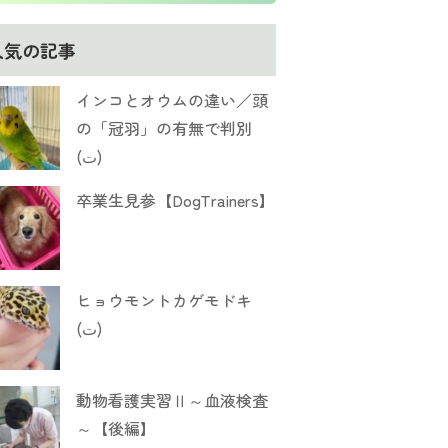
人気の記事
インコとオウムの違い／頭
の「冠羽」の有無で判別
(ت)
卒業生見参【DogTrainers】
ヒョウモントカゲモドキ
(ت)
動物看護実習Ⅱ～血液検査
～【後編】