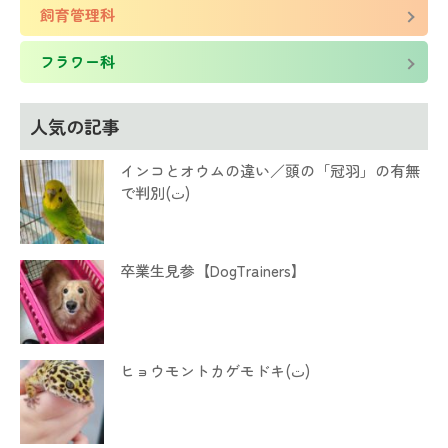
飼育管理科
フラワー科
人気の記事
インコとオウムの違い／頭の「冠羽」の有無
で判別(ت)
卒業生見参【DogTrainers】
ヒョウモントカゲモドキ(ت)